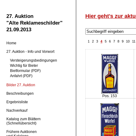
Hier geht's zur aktu
27. Auktion
"Alte Reklameschilder"
21.09.2013
1
2
3
4
5
6
7
8
9
10
11
Home
27. Auktion - Info und Vorwort
Versteigerungsbedingungen
Wichtig für Bieter
Bietformular (PDF)
Anfahrt (PDF)
Bilder 27. Auktion
Beschreibungen
Pos. 153
Ergebnisliste
Nachverkauf
Katalog zum Blättern
(Schnellübersicht)
Frühere Auktionen
und Kataloge