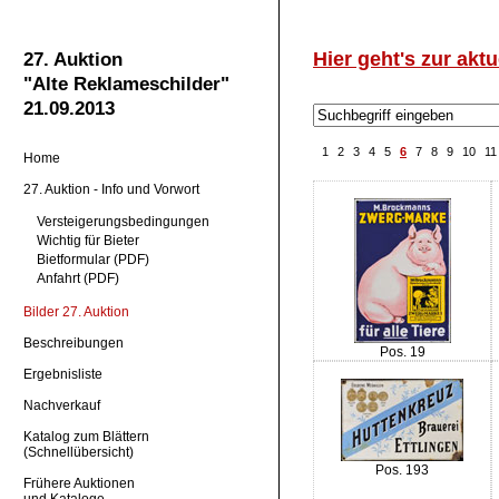
Hier geht's zur aktu
27. Auktion
"Alte Reklameschilder"
21.09.2013
1
2
3
4
5
6
7
8
9
10
11
Home
27. Auktion - Info und Vorwort
Versteigerungsbedingungen
Wichtig für Bieter
Bietformular (PDF)
Anfahrt (PDF)
Bilder 27. Auktion
Beschreibungen
Pos. 19
Ergebnisliste
Nachverkauf
Katalog zum Blättern
(Schnellübersicht)
Pos. 193
Frühere Auktionen
und Kataloge