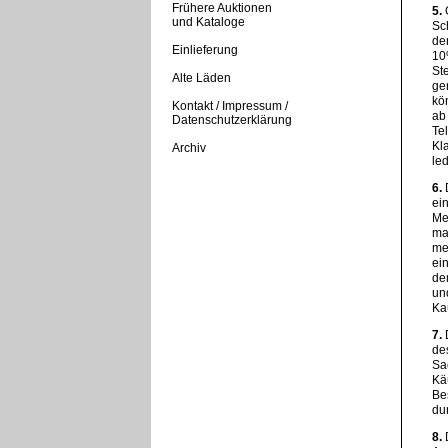
Frühere Auktionen
5.
G
und Kataloge
Sc
der
Einlieferung
10
St
Alte Läden
ge
kö
Kontakt / Impressum /
ab
Datenschutzerklärung
Tel
Kl
Archiv
led
6.
D
ei
Me
mac
me
ei
dem
und
Ka
7.
D
de
Sa
Käu
Be
du
8.