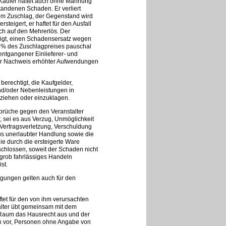
Käufer haftet auch ohne Mahnung
tandenen Schaden. Er verliert
em Zuschlag, der Gegenstand wird
steigert, er haftet für den Ausfall
ch auf den Mehrerlös. Der
htigt, einen Schadensersatz wegen
 25% des Zuschlagpreises pauschal
entgangener Einlieferer- und
er Nachweis erhöhter Aufwendungen
 berechtigt, die Kaufgelder,
d/oder Nebenleistungen in
iehen oder einzuklagen.
rüche gegen den Veranstalter
, sei es aus Verzug, Unmöglichkeit
r Vertragsverletzung, Verschuldung
us unerlaubter Handlung sowie die
ie durch die ersteigerte Ware
schlossen, soweit der Schaden nicht
 grob fahrlässiges Handeln
st.
gungen gelten auch für den
tet für den von ihm verursachten
lter übt gemeinsam mit dem
 Raum das Hausrecht aus und der
ch vor, Personen ohne Angabe von