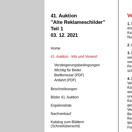
V
41. Auktion
"Alte Reklameschilder"
1.
D
Teil 1
ihr
Ka
03. 12. 2021
Nu
2.
D
Home
3.
D
41. Auktion - Info und Vorwort
ve
ve
Versteigerungsbedingungen
Pe
Wichtig für Bieter
sc
Bietformular
(PDF)
4.
D
Anfahrt (PDF)
Ve
Kat
Beschreibungen
wi
un
Bilder 41. Auktion
Ka
ge
Ergebnisliste
Ve
Nachverkauf
Be
Re
Katalog zum Blättern
War
(Schnellübersicht)
Fun