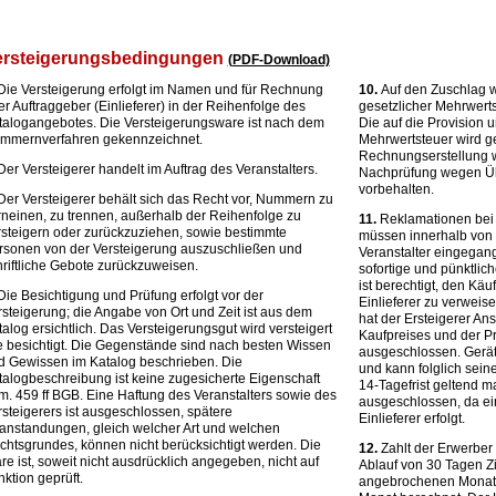
ersteigerungsbedingungen
(PDF-Download)
ie Versteigerung erfolgt im Namen und für Rechnung
10.
Auf den Zuschlag wi
er Auftraggeber (Einlieferer) in der Reihenfolge des
gesetzlicher Mehrwert
talogangebotes. Die Versteigerungsware ist nach dem
Die auf die Provision
mmernverfahren gekennzeichnet.
Mehrwertsteuer wird ge
Rechnungserstellung w
er Versteigerer handelt im Auftrag des Veranstalters.
Nachprüfung wegen Übe
vorbehalten.
er Versteigerer behält sich das Recht vor, Nummern zu
rneinen, zu trennen, außerhalb der Reihenfolge zu
11.
Reklamationen bei 
rsteigern oder zurückzuziehen, sowie bestimmte
müssen innerhalb von 
rsonen von der Versteigerung auszuschließen und
Veranstalter eingegange
hriftliche Gebote zurückzuweisen.
sofortige und pünktlic
ist berechtigt, den Kä
ie Besichtigung und Prüfung erfolgt vor der
Einlieferer zu verwei
rsteigerung; die Angabe von Ort und Zeit ist aus dem
hat der Ersteigerer An
alog ersichtlich. Das Versteigerungsgut wird versteigert
Kaufpreises und der Pr
e besichtigt. Die Gegenstände sind nach besten Wissen
ausgeschlossen. Gerät
d Gewissen im Katalog beschrieben. Die
und kann folglich sein
talogbeschreibung ist keine zugesicherte Eigenschaft
14-Tagefrist geltend m
m. 459 ff BGB. Eine Haftung des Veranstalters sowie des
ausgeschlossen, da ei
rsteigerers ist ausgeschlossen, spätere
Einlieferer erfolgt.
anstandungen, gleich welcher Art und welchen
chtsgrundes, können nicht berücksichtigt werden. Die
12.
Zahlt der Erwerber 
e ist, soweit nicht ausdrücklich angegeben, nicht auf
Ablauf von 30 Tagen Zin
ktion geprüft.
angebrochenen Monat u