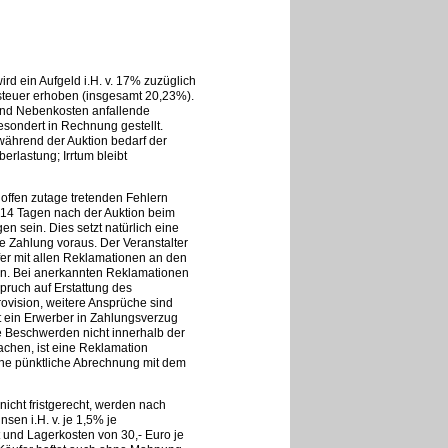
rd ein Aufgeld i.H. v. 17% zuzüglich
steuer erhoben (insgesamt 20,23%).
 und Nebenkosten anfallende
sondert in Rechnung gestellt.
ährend der Auktion bedarf der
rlastung; Irrtum bleibt
offen zutage tretenden Fehlern
14 Tagen nach der Auktion beim
n sein. Dies setzt natürlich eine
he Zahlung voraus. Der Veranstalter
ufer mit allen Reklamationen an den
sen. Bei anerkannten Reklamationen
spruch auf Erstattung des
ovision, weitere Ansprüche sind
 ein Erwerber in Zahlungsverzug
e Beschwerden nicht innerhalb der
achen, ist eine Reklamation
ne pünktliche Abrechnung mit dem
nicht fristgerecht, werden nach
sen i.H. v. je 1,5% je
nd Lagerkosten von 30,- Euro je