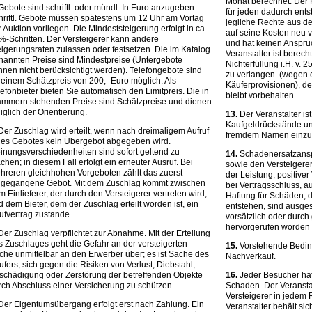
Monat berechnet. Der 
ebote sind schriftl. oder mündl. In Euro anzugeben.
für jeden dadurch ents
hriftl. Gebote müssen spätestens um 12 Uhr am Vortag
jegliche Rechte aus d
 Auktion vorliegen. Die Mindeststeigerung erfolgt in ca.
auf seine Kosten neu ver
%-Schritten. Der Versteigerer kann andere
und hat keinen Anspru
eigerungsraten zulassen oder festsetzen. Die im Katalog
Veranstalter ist berec
nannten Preise sind Mindestpreise (Untergebote
Nichterfüllung i.H. v.
nnen nicht berücksichtigt werden). Telefongebote sind
zu verlangen. (wegen 
 einem Schätzpreis von 200,- Euro möglich. Als
Käuferprovisionen), d
efonbieter bieten Sie automatisch den Limitpreis. Die in
bleibt vorbehalten.
ammern stehenden Preise sind Schätzpreise und dienen
iglich der Orientierung.
13.
Der Veranstalter ist
Kaufgeldrückstände un
er Zuschlag wird erteilt, wenn nach dreimaligem Aufruf
fremdem Namen einzuz
nes Gebotes kein Übergebot abgegeben wird.
inungsverschiedenheiten sind sofort geltend zu
14.
Schadenersatzansp
hen; in diesem Fall erfolgt ein erneuter Ausruf. Bei
sowie den Versteigerer
hreren gleichhohen Vorgeboten zählt das zuerst
der Leistung, positive
ngegangene Gebot. Mit dem Zuschlag kommt zwischen
bei Vertragsschluss, a
 Einlieferer, der durch den Versteigerer vertreten wird,
Haftung für Schäden, d
 dem Bieter, dem der Zuschlag erteilt worden ist, ein
entstehen, sind ausge
ufvertrag zustande.
vorsätzlich oder durch
hervorgerufen worden i
er Zuschlag verpflichtet zur Abnahme. Mit der Erteilung
s Zuschlages geht die Gefahr an der versteigerten
15.
Vorstehende Bedin
che unmittelbar an den Erwerber über; es ist Sache des
Nachverkauf.
fers, sich gegen die Risiken von Verlust, Diebstahl,
schädigung oder Zerstörung der betreffenden Objekte
16.
Jeder Besucher haf
rch Abschluss einer Versicherung zu schützen.
Schaden. Der Veransta
Versteigerer in jedem
Der Eigentumsübergang erfolgt erst nach Zahlung. Ein
Veranstalter behält si