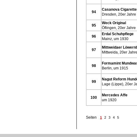
Casanova Cigarette
94
Dresden, 20er Jahre
Weck Original
95
Öflingen, 20er Jahre
Erdal Schuhpflege
96
Mainz, um 1930
Mittweidaer Löwern
97
Mittweida, 20er Jahr
Formamint Mundwa
98
Berlin, um 1915
Nagut Reform Hund
99
Lage (Lippe), 20er J
Mercedes Affe
100
um 1920
Seiten
1
2
3
4
5