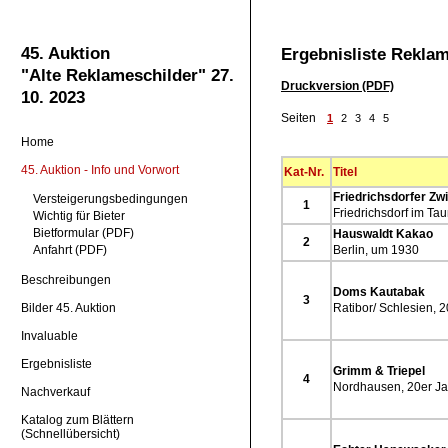
45. Auktion
Ergebnisliste Reklam
"Alte Reklameschilder" 27.
Druckversion (PDF)
10. 2023
Seiten
1
2
3
4
5
Home
45. Auktion - Info und Vorwort
Kat-Nr.
Titel
Friedrichsdorfer Zw
Versteigerungsbedingungen
1
Friedrichsdorf im Ta
Wichtig für Bieter
Bietformular
(PDF)
Hauswaldt Kakao
2
Anfahrt (PDF)
Berlin, um 1930
Beschreibungen
Doms Kautabak
3
Bilder 45. Auktion
Ratibor/ Schlesien, 
Invaluable
Ergebnisliste
Grimm & Triepel
4
Nordhausen, 20er Ja
Nachverkauf
Katalog zum Blättern
(Schnellübersicht)