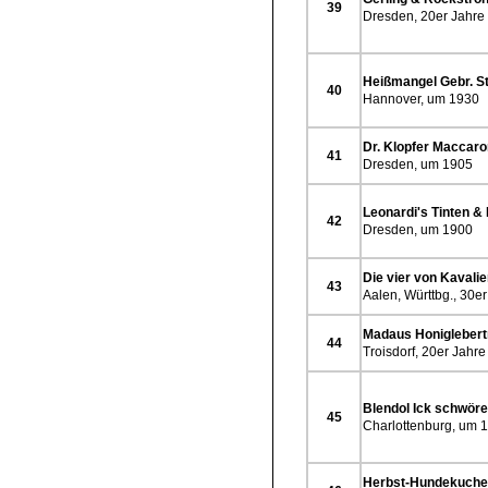
39
Dresden, 20er Jahre
Heißmangel Gebr. S
40
Hannover, um 1930
Dr. Klopfer Maccaro
41
Dresden, um 1905
Leonardi's Tinten &
42
Dresden, um 1900
Die vier von Kavalie
43
Aalen, Württbg., 30e
Madaus Honiglebert
44
Troisdorf, 20er Jahre
Blendol Ick schwöre
45
Charlottenburg, um 
Herbst-Hundekuch