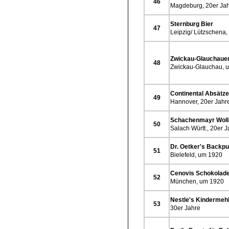
46
Magdeburg, 20er Ja
Sternburg Bier
47
Leipzig/ Lützschena,
Zwickau-Glauchauer
48
Zwickau-Glauchau, 
Continental Absätze
49
Hannover, 20er Jahr
Schachenmayr Woll
50
Salach Württ., 20er 
Dr. Oetker's Backpu
51
Bielefeld, um 1920
Cenovis Schokolad
52
München, um 1920
Nestle's Kindermeh
53
30er Jahre