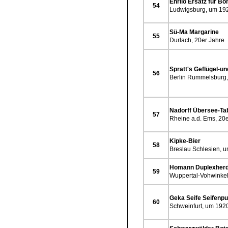
Enrilo Ersatz für B
54
Ludwigsburg, um 19
Sü-Ma Margarine
55
Durlach, 20er Jahre
Spratt's Geflügel-u
56
Berlin Rummelsburg
Nadorff Übersee-Ta
57
Rheine a.d. Ems, 20e
Kipke-Bier
58
Breslau Schlesien, 
Homann Duplexher
59
Wuppertal-Vohwinkel
Geka Seife Seifenpu
60
Schweinfurt, um 192