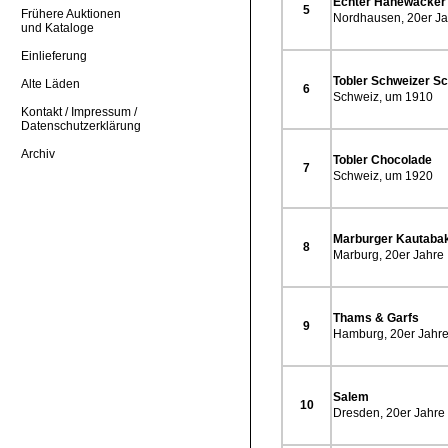
Echter Hanewacker
5
Frühere Auktionen
Nordhausen, 20er Ja
und Kataloge
Einlieferung
Tobler Schweizer S
Alte Läden
6
Schweiz, um 1910
Kontakt / Impressum /
Datenschutzerklärung
Archiv
Tobler Chocolade
7
Schweiz, um 1920
Marburger Kautaba
8
Marburg, 20er Jahre
Thams & Garfs
9
Hamburg, 20er Jahr
Salem
10
Dresden, 20er Jahre