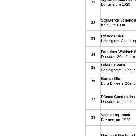
31
Lörrach, um 1920
Stollwerck Schokol
32
Köln, um 1900
Riebeck Bier
33
Leipzig und Altenbur
Dresdner Waldschl
34
Dresden, 20er Jahre
Bière La Perle
35
Schiltigheim, 20er J
Burger Öfen
36
Burg Dillkreis, 20er 
Pfunds Condensirte
37
Dresden, um 1900
Vogelsang Tabak
38
Bremen, um 1930
Gerling & Rockstro