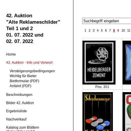
42. Auktion
"Alte Reklameschilder"
Teil 1 und 2
1
2
3
4
5
6
7
8
9
10
11
01. 07. 2022 und
02. 07. 2022
Home
42. Auktion - Info und Vorwort
Versteigerungsbedingungen
Wichtig für Bieter
Bietformular
(PDF)
Anfahrt (PDF)
Pos. 351
Beschreibungen
Bilder 42. Auktion
Ergebnisliste
Nachverkauf
Katalog zum Blättern